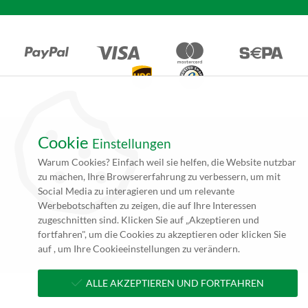
Cookie
Einstellungen
*Alle Angebote auf unseren Seiten gelten ausschließlich für
Warum Cookies? Einfach weil sie helfen, die Website nutzbar
Gewerbetreibende. Alle Preisangaben auf unseren Seiten verstehen
zu machen, Ihre Browsererfahrung zu verbessern, um mit
sich daher (rein netto, zzgl. 19% MwSt.) und Versandkosten. Falls
Social Media zu interagieren und um relevante
nicht angegeben beträgt die Lieferzeit innerhalb Deutschlands ca. 4
Werbebotschaften zu zeigen, die auf Ihre Interessen
bis 5 Werktage (5 bis 10 Werktage per Spedition) nach
zugeschnitten sind. Klicken Sie auf „Akzeptieren und
Zahlungseingang und Erhalt der druckfertigen Daten.
fortfahren", um die Cookies zu akzeptieren oder klicken Sie
**zzgl. Versandkosten
auf , um Ihre Cookieeinstellungen zu verändern.
ALLE AKZEPTIEREN UND FORTFAHREN