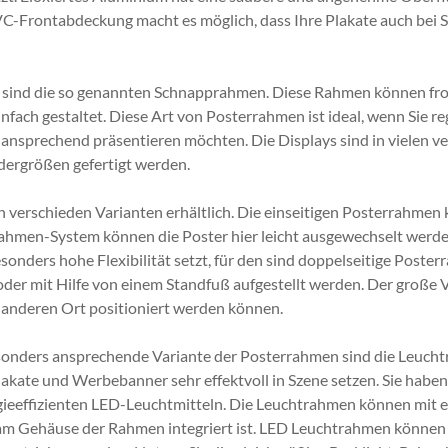
VC-Frontabdeckung macht es möglich, dass Ihre Plakate auch bei S
 sind die so genannten Schnapprahmen. Diese Rahmen können fro
infach gestaltet. Diese Art von Posterrahmen ist ideal, wenn Si
 ansprechend präsentieren möchten. Die Displays sind in vielen 
ergrößen gefertigt werden.
n verschieden Varianten erhältlich. Die einseitigen Posterrahme
men-System können die Poster hier leicht ausgewechselt werden,
onders hohe Flexibilität setzt, für den sind doppelseitige Post
er mit Hilfe von einem Standfuß aufgestellt werden. Der große Vo
 anderen Ort positioniert werden können.
sonders ansprechende Variante der Posterrahmen sind die Leuchtr
akate und Werbebanner sehr effektvoll in Szene setzen. Sie haben
ieeffizienten LED-Leuchtmitteln. Die Leuchtrahmen können mit e
 am Gehäuse der Rahmen integriert ist. LED Leuchtrahmen können