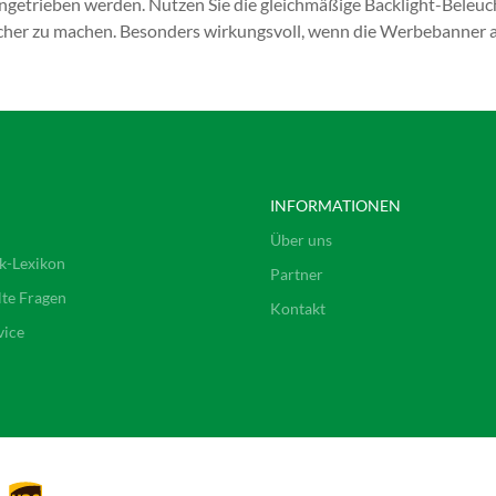
angetrieben werden. Nutzen Sie die gleichmäßige Backlight-Beleu
her zu machen. Besonders wirkungsvoll, wenn die Werbebanner auf 
INFORMATIONEN
Über uns
k-Lexikon
Partner
lte Fragen
Kontakt
vice