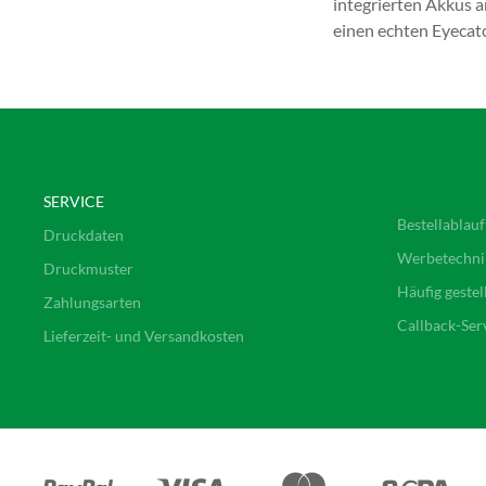
integrierten Akkus 
einen echten Eyecatc
SERVICE
Bestellablauf
Druckdaten
Werbetechni
Druckmuster
Häufig gestel
Zahlungsarten
Callback-Ser
Lieferzeit- und Versandkosten