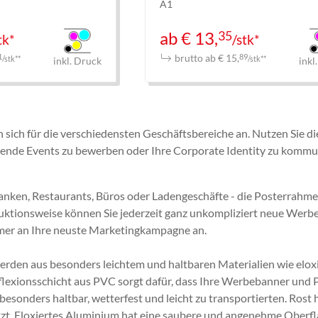
A1
35
ab € 13,
tk*
/stk*
brutto ab € 15,
1
89
/stk**
/stk**
inkl. Druck
inkl
sich für die verschiedensten Geschäftsbereiche an. Nutzen Sie d
hende Events zu bewerben oder Ihre Corporate Identity zu kommu
 Banken, Restaurants, Büros oder Ladengeschäfte - die Posterrahm
ruktionsweise können Sie jederzeit ganz unkompliziert neue Werb
immer an Ihre neuste Marketingkampagne an.
rden aus besonders leichtem und haltbaren Materialien wie eloxi
flexionsschicht aus PVC sorgt dafür, dass Ihre Werbebanner und P
besonders haltbar, wetterfest und leicht zu transportierten. Rost
zt. Eloxiertes Aluminium hat eine saubere und angenehme Oberfl