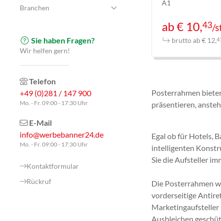
A1
Branchen
43
ab € 10,
/s
Sie haben Fragen?
brutto ab € 12,
4
Wir helfen gern!
Telefon
Posterrahmen bieten 
+49 (0)281 / 147 900
präsentieren, anste
Mo. - Fr. 09:00 - 17:30 Uhr
E-Mail
info@werbebanner24.de
Egal ob für Hotels,
Mo. - Fr. 09:00 - 17:30 Uhr
intelligenten Konst
Sie die Aufsteller 
Kontaktformular
Rückruf
Die Posterrahmen we
vorderseitige Antire
Marketingaufsteller 
Ausbleichen geschüt