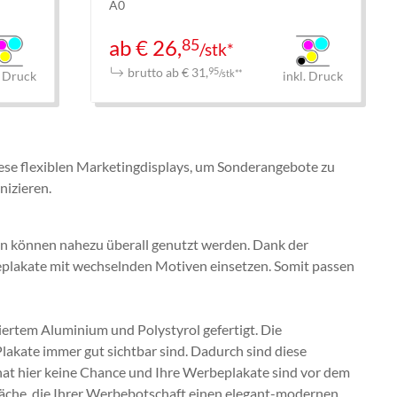
A0
85
ab € 26,
/stk*
brutto ab € 31,
95
/stk**
. Druck
inkl. Druck
iese flexiblen Marketingdisplays, um Sonderangebote zu
nizieren.
en können nahezu überall genutzt werden. Dank der
eplakate mit wechselnden Motiven einsetzen. Somit passen
ertem Aluminium und Polystyrol gefertigt. Die
lakate immer gut sichtbar sind. Dadurch sind diese
 hat hier keine Chance und Ihre Werbeplakate sind vor dem
äche, die Ihrer Werbebotschaft einen elegant-modernen