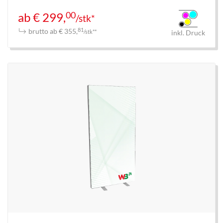
00
ab € 299,
/stk*
brutto ab € 355,
81
/stk**
inkl. Druck